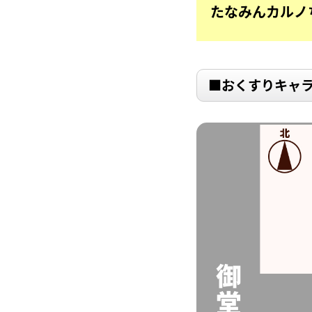
たなみん
カルノ
■おくすりキャラ