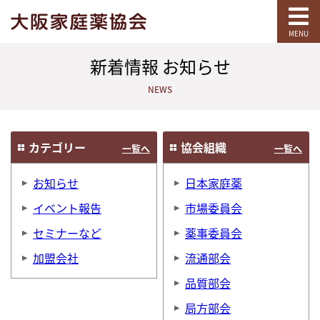
MENU
新着情報 お知らせ
NEWS
カテゴリー
協会組織
一覧へ
一覧へ
お知らせ
日本家庭薬
イベント報告
市場委員会
セミナーなど
薬事委員会
加盟会社
流通部会
品質部会
局方部会